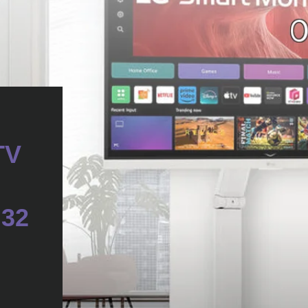
TV
32