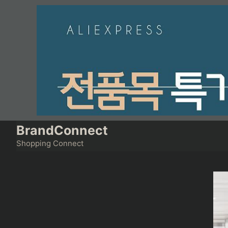
Skip
to
content
BrandConnect
Shopping Connect