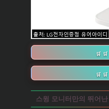
🛒 
🛒 
스윙 모니터만의 뛰어난