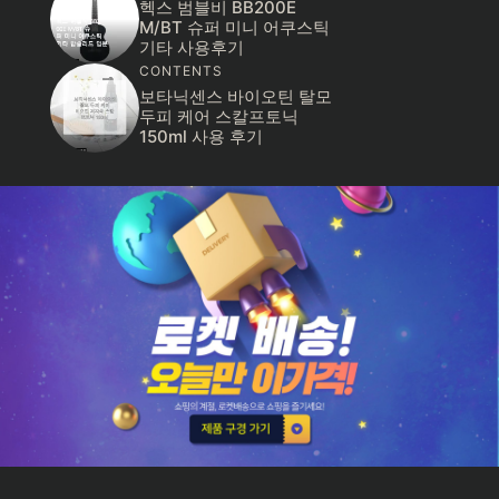
헥스 범블비 BB200E
M/BT 슈퍼 미니 어쿠스틱
기타 사용후기
CONTENTS
보타닉센스 바이오틴 탈모
두피 케어 스칼프토닉
150ml 사용 후기