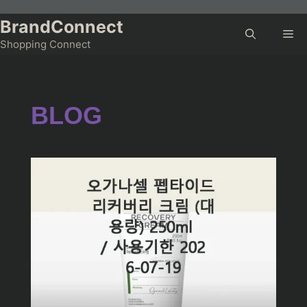
Skip
to
BrandConnect
Me
content
Shopping Connect
BLOG