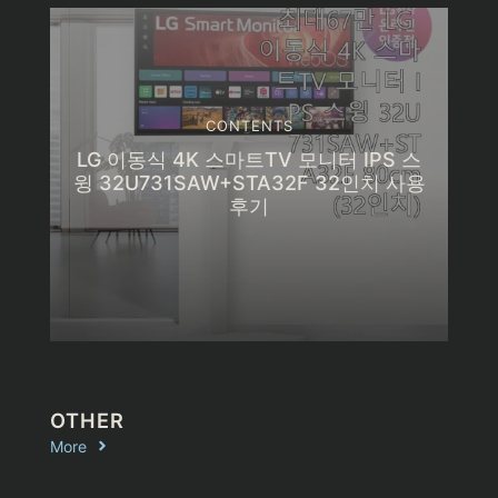
CONTENTS
LG 이동식 4K 스마트TV 모니터 IPS 스
윙 32U731SAW+STA32F 32인치 사용
후기
OTHER
More