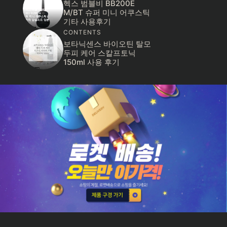
헥스 범블비 BB200E
M/BT 슈퍼 미니 어쿠스틱
기타 사용후기
CONTENTS
보타닉센스 바이오틴 탈모
두피 케어 스칼프토닉
150ml 사용 후기