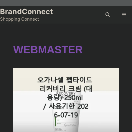
Skip
to
BrandConnect
Me
content
Shopping Connect
WEBMASTER