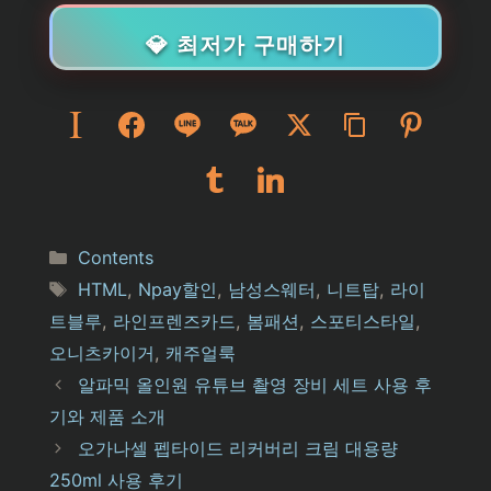
💎 최저가 구매하기
Categories
Contents
Tags
HTML
,
Npay할인
,
남성스웨터
,
니트탑
,
라이
트블루
,
라인프렌즈카드
,
봄패션
,
스포티스타일
,
오니츠카이거
,
캐주얼룩
알파믹 올인원 유튜브 촬영 장비 세트 사용 후
기와 제품 소개
오가나셀 펩타이드 리커버리 크림 대용량
250ml 사용 후기