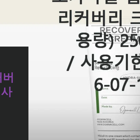
커버
 사