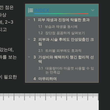
낀 점은
INDEX
화상
피부 재생과 진정에 탁월한 효과
 2~3
보습과 재생을 동시에
지고
장단점 꼼꼼하게 살펴보기
피부과 시술 후에도 안성맞춤인 크
림
았는데,
트러블 피부에도 효과적
과를 보는
가성비와 혜택까지 챙긴 합리적 선
택
대용량이라 마음껏 사용할 수 있
는 만족감
이 필요한
마무리하며