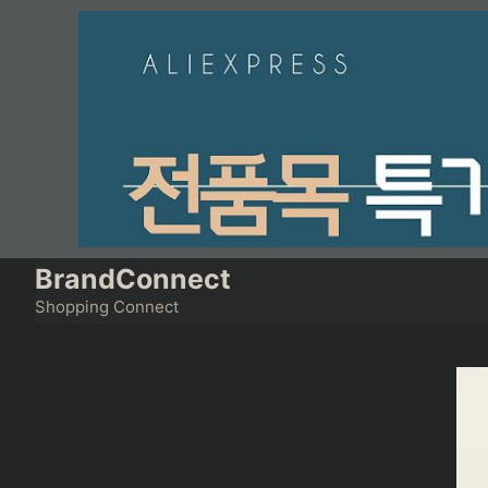
Skip
to
content
BrandConnect
Shopping Connect