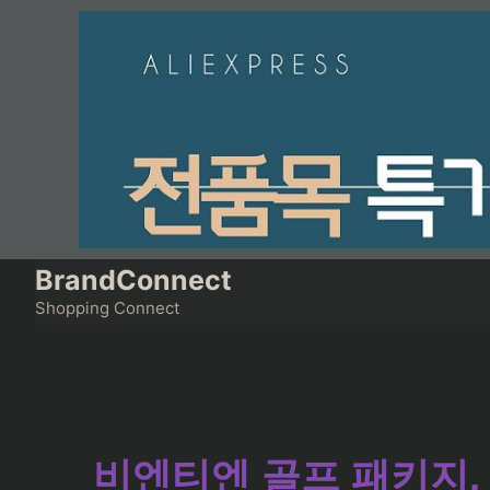
Skip
to
content
BrandConnect
Shopping Connect
비엔티엔 골프 패키지,