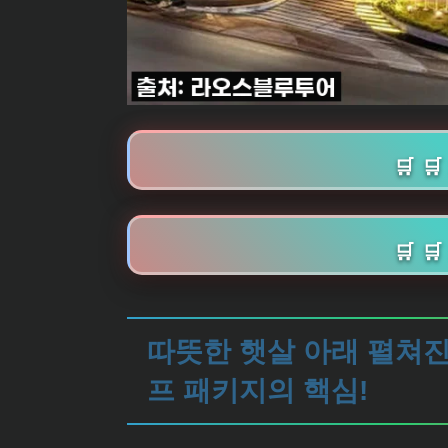
🛒 
🛒 
따뜻한 햇살 아래 펼쳐진
프 패키지의 핵심!