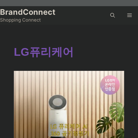
Skip
to
BrandConnect
Me
content
Shopping Connect
LG퓨리케어