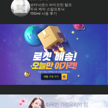
보타닉센스 바이오틴 탈모
두피 케어 스칼프토닉
150ml 사용 후기