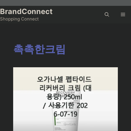
Skip
to
BrandConnect
Me
content
Shopping Connect
촉촉한크림