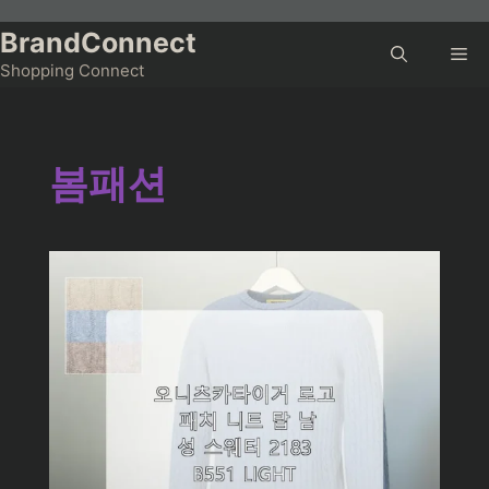
Skip
to
BrandConnect
Me
content
Shopping Connect
봄패션