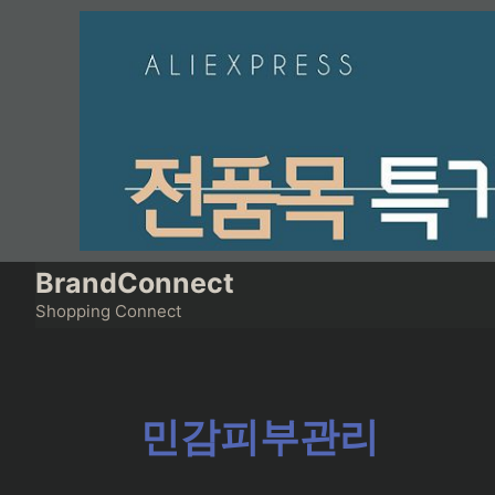
Skip
to
content
BrandConnect
Shopping Connect
민감피부관리