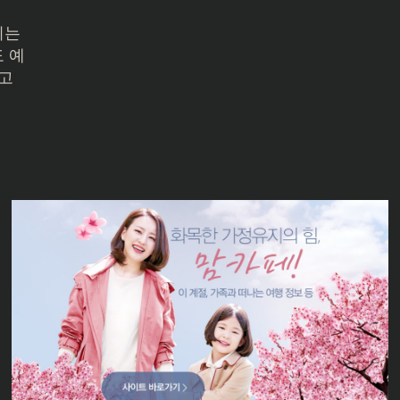
되는
 예
 고