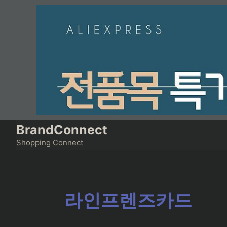
Skip
to
content
BrandConnect
Shopping Connect
라인프렌즈카드